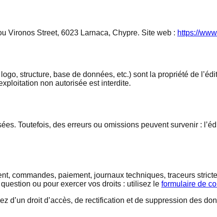
ou Vironos Street, 6023 Larnaca, Chypre
. Site web :
https://www.
go, structure, base de données, etc.) sont la propriété de l’édit
xploitation non autorisée est interdite.
fusées. Toutefois, des erreurs ou omissions peuvent survenir : l
nt, commandes, paiement, journaux techniques, traceurs stricte
estion ou pour exercer vos droits : utilisez le
formulaire de co
sez d’un droit d’accès, de rectification et de suppression des d